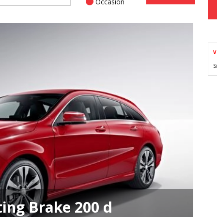
Occasion
V
S
ing Brake 200 d