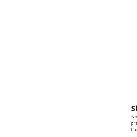
S
No
pr
ba