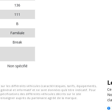
136
111
B
Familiale
Break
Non spécifié
L
ur les différents véhicules (caractéristiques, tarifs, équipements,
Ce
général et informatif et ne sont données qu'à titre indicatif. Pour
spécifications des différents véhicules décrits sur le site
No
nseigner auprès du partenaire agréé de la marque.
cla