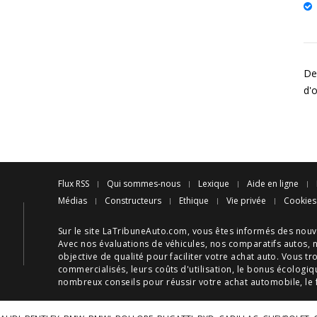
Des
d'
Flux RSS
Qui sommes-nous
Lexique
Aide en ligne
Médias
Constructeurs
Ethique
Vie privée
Cookies
Sur le site LaTribuneAuto.com, vous êtes informés des
nouv
Avec nos
évaluations de véhicules
, nos
comparatifs autos
, 
objective de qualité pour faciliter votre
achat auto
. Vous tr
commercialisés, leurs
coûts d'utilisation
, le
bonus écologiq
nombreux
conseils
pour réussir votre
achat automobile
, le