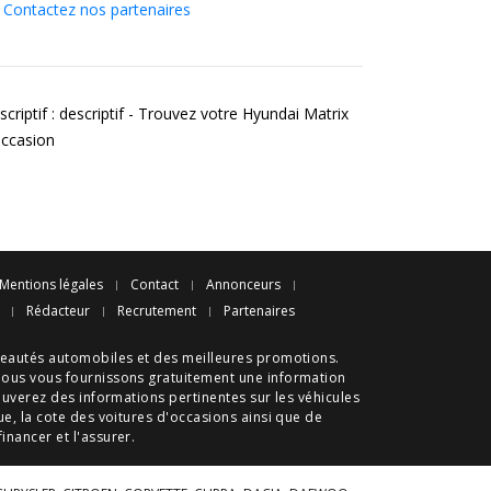
Contactez nos partenaires
criptif : descriptif - Trouvez votre Hyundai Matrix
occasion
Mentions légales
Contact
Annonceurs
Rédacteur
Recrutement
Partenaires
eautés automobiles
et des meilleures
promotions
.
nous vous fournissons gratuitement une information
ouverez des informations pertinentes sur les véhicules
ue
, la cote des
voitures d'occasions
ainsi que de
 financer et l'assurer.