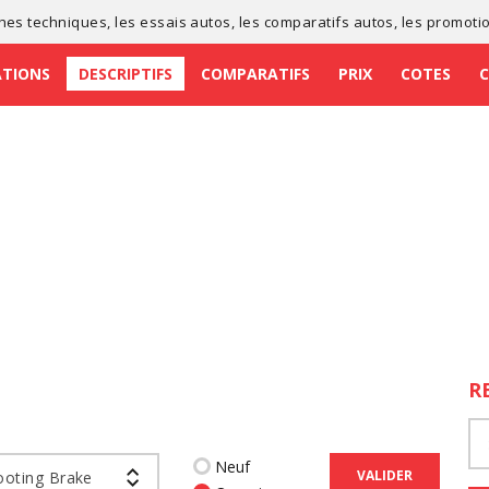
ches techniques
, les
essais autos
, les
comparatifs autos
, les
promoti
ATIONS
DESCRIPTIFS
COMPARATIFS
PRIX
COTES
R
Neuf
VALIDER
ooting Brake