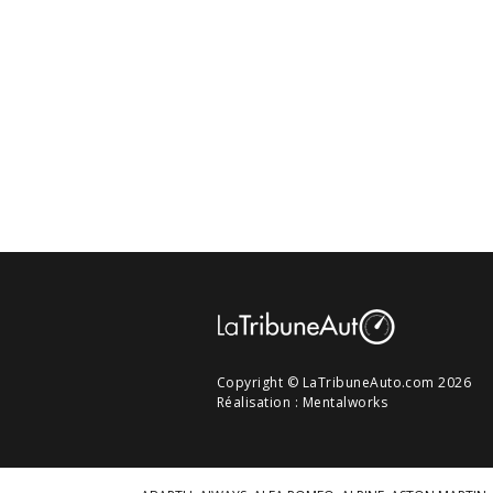
Copyright © LaTribuneAuto.com 2026
Réalisation :
Mentalworks