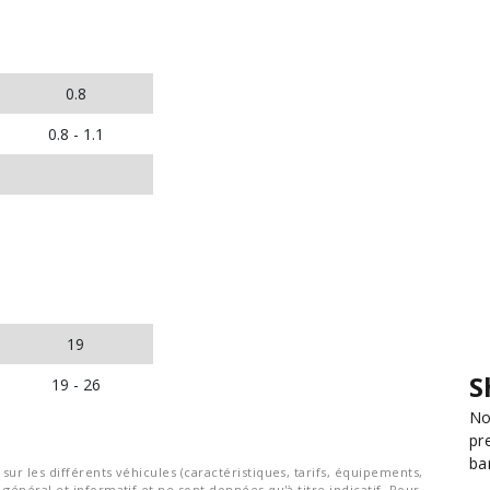
0.8
0.8 - 1.1
19
S
19 - 26
No
pr
ba
ur les différents véhicules (caractéristiques, tarifs, équipements,
général et informatif et ne sont données qu'à titre indicatif. Pour