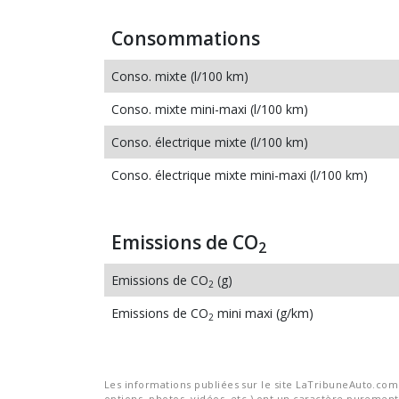
Consommations
Conso. mixte (l/100 km)
Conso. mixte mini-maxi (l/100 km)
Conso. électrique mixte (l/100 km)
Conso. électrique mixte mini-maxi (l/100 km)
Emissions de CO
2
Emissions de CO
(g)
2
Emissions de CO
mini maxi (g/km)
2
Les informations publiées sur le site LaTribuneAuto.com s
options, photos, vidéos, etc.) ont un caractère purement 