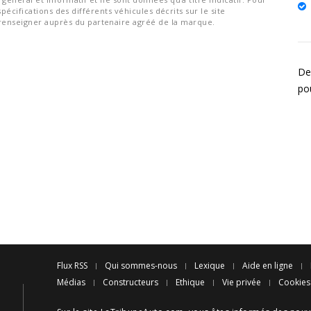
spécifications des différents véhicules décrits sur le site
nseigner auprès du partenaire agréé de la marque.
Des
po
Flux RSS
Qui sommes-nous
Lexique
Aide en ligne
Médias
Constructeurs
Ethique
Vie privée
Cookies