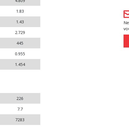
4.809
1.83
1.43
Ne
vo
2.729
445
0.955
1.454
226
7.7
7283