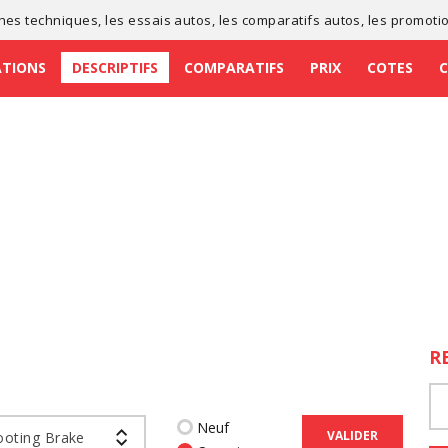
ches techniques
, les
essais autos
, les
comparatifs autos
, les
promoti
ATIONS
DESCRIPTIFS
COMPARATIFS
PRIX
COTES
R
Neuf
VALIDER
ooting Brake