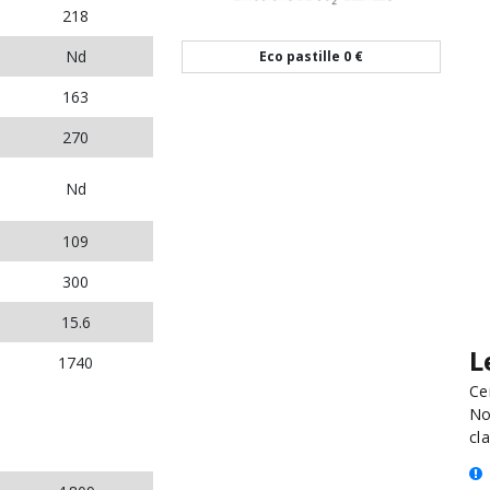
218
Nd
Eco pastille
0 €
163
270
Nd
109
300
15.6
L
1740
Ce
No
cla