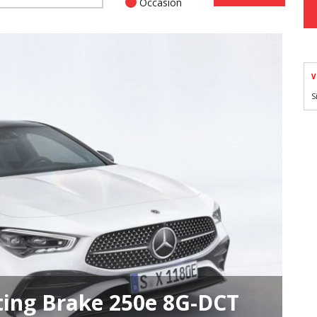
Occasion
V
S
ing Brake 250e 8G-DCT