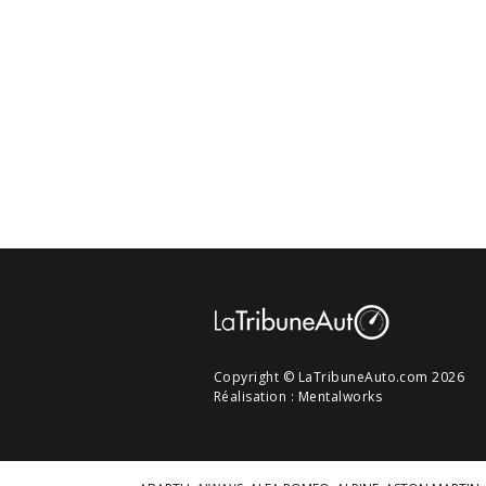
Copyright © LaTribuneAuto.com 2026
Réalisation :
Mentalworks