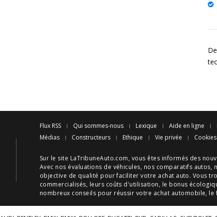
Des
te
Flux RSS
Qui sommes-nous
Lexique
Aide en ligne
Médias
Constructeurs
Ethique
Vie privée
Cookies
Sur le site LaTribuneAuto.com, vous êtes informés des
nouv
Avec nos
évaluations de véhicules
, nos
comparatifs autos
, 
objective de qualité pour faciliter votre
achat auto
. Vous tr
commercialisés, leurs
coûts d'utilisation
, le
bonus écologiq
nombreux
conseils
pour réussir votre
achat automobile
, le