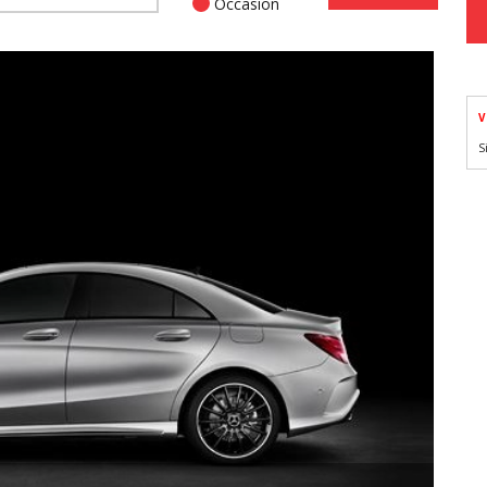
Occasion
V
S