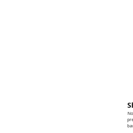
S
No
pr
ba