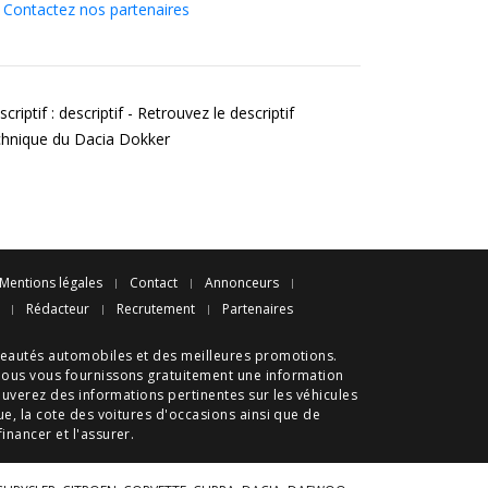
Contactez nos partenaires
criptif : descriptif - Retrouvez le descriptif
chnique du Dacia Dokker
Mentions légales
Contact
Annonceurs
Rédacteur
Recrutement
Partenaires
eautés automobiles
et des meilleures
promotions
.
nous vous fournissons gratuitement une information
ouverez des informations pertinentes sur les véhicules
ue
, la cote des
voitures d'occasions
ainsi que de
 financer et l'assurer.