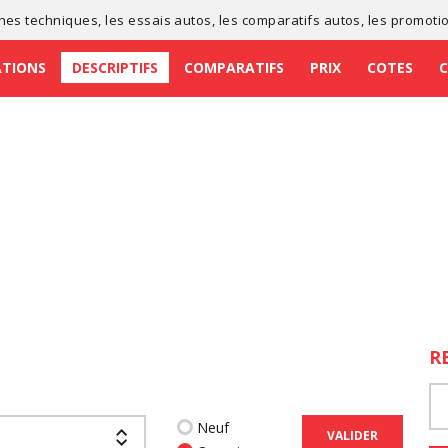
ches techniques
, les
essais autos
, les
comparatifs autos
, les
promoti
ATIONS
DESCRIPTIFS
COMPARATIFS
PRIX
COTES
R
Neuf
VALIDER