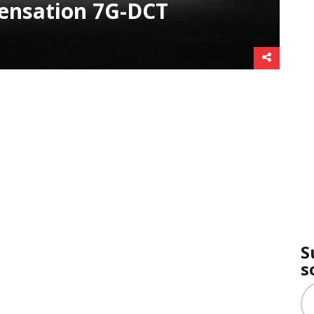
ensation 7G-DCT
S
s