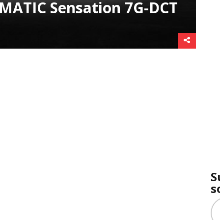
MATIC Sensation 7G-DCT
S
s