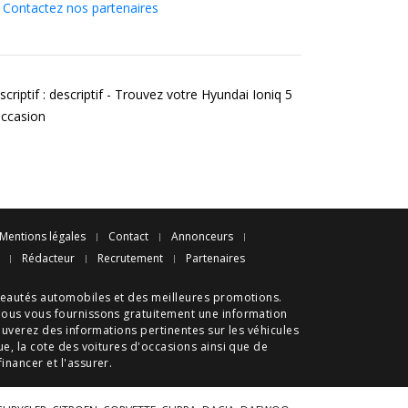
Contactez nos partenaires
criptif : descriptif - Trouvez votre Hyundai Ioniq 5
occasion
Mentions légales
Contact
Annonceurs
Rédacteur
Recrutement
Partenaires
eautés automobiles
et des meilleures
promotions
.
nous vous fournissons gratuitement une information
ouverez des informations pertinentes sur les véhicules
ue
, la cote des
voitures d'occasions
ainsi que de
 financer et l'assurer.