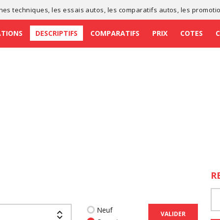
ches techniques
, les
essais autos
, les
comparatifs autos
, les
promoti
ATIONS
DESCRIPTIFS
COMPARATIFS
PRIX
COTES
R
Neuf
VALIDER