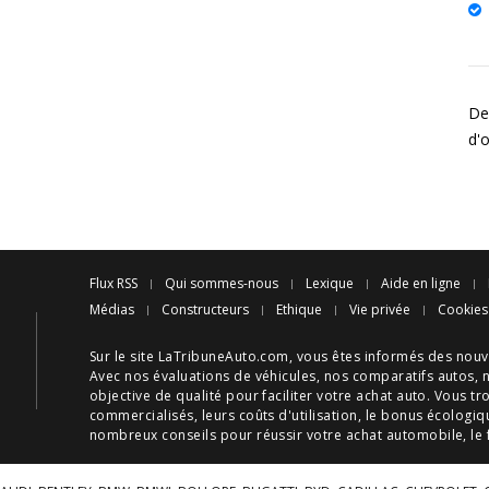
Des
d'
Flux RSS
Qui sommes-nous
Lexique
Aide en ligne
Médias
Constructeurs
Ethique
Vie privée
Cookies
Sur le site LaTribuneAuto.com, vous êtes informés des
nouv
Avec nos
évaluations de véhicules
, nos
comparatifs autos
, 
objective de qualité pour faciliter votre
achat auto
. Vous tr
commercialisés, leurs
coûts d'utilisation
, le
bonus écologiq
nombreux
conseils
pour réussir votre
achat automobile
, le