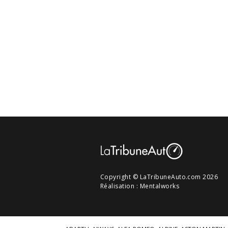
Copyright © LaTribuneAuto.com 2026
Réalisation :
Mentalworks