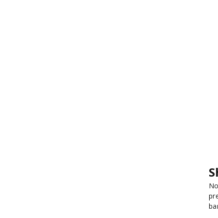
S
No
pr
ba