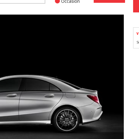
Occasion
V
S