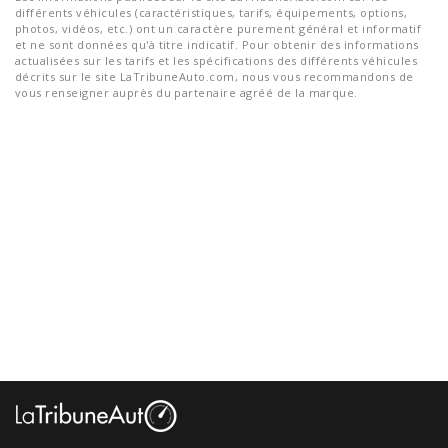
différents véhicules (caractéristiques, tarifs, équipements, options,
photos, vidéos, etc.) ont un caractère purement général et informatif
et ne sont données qu'à titre indicatif. Pour obtenir des informations
actualisées sur les tarifs et les spécifications des différents véhicules
décrits sur le site LaTribuneAuto.com, nous vous recommandons de
vous renseigner auprès du partenaire agréé de la marque.