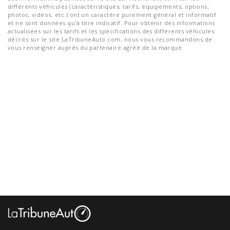
différents véhicules (caractéristiques, tarifs, équipements, options,
photos, vidéos, etc.) ont un caractère purement général et informatif
et ne sont données qu'à titre indicatif. Pour obtenir des informations
actualisées sur les tarifs et les spécifications des différents véhicules
décrits sur le site LaTribuneAuto.com, nous vous recommandons de
vous renseigner auprès du partenaire agréé de la marque.