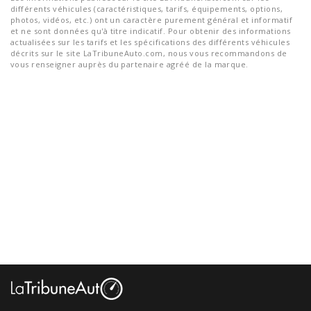
différents véhicules (caractéristiques, tarifs, équipements, options,
photos, vidéos, etc.) ont un caractère purement général et informatif
et ne sont données qu'à titre indicatif. Pour obtenir des informations
actualisées sur les tarifs et les spécifications des différents véhicules
décrits sur le site LaTribuneAuto.com, nous vous recommandons de
vous renseigner auprès du partenaire agréé de la marque.