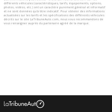
différents véhicules (caractéristiques, tarifs, équipements, options,
photos, vidéos, etc.) ont un caractère purement général et informatif
et ne sont données qu'à titre indicatif. Pour obtenir des informations
actualisées sur les tarifs et les spécifications des différents véhicules
décrits sur le site LaTribuneAuto.com, nous vous recommandons de
vous renseigner auprès du partenaire agréé de la marque.