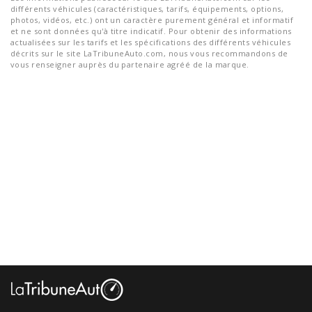
différents véhicules (caractéristiques, tarifs, équipements, options,
photos, vidéos, etc.) ont un caractère purement général et informatif
et ne sont données qu'à titre indicatif. Pour obtenir des informations
actualisées sur les tarifs et les spécifications des différents véhicules
décrits sur le site LaTribuneAuto.com, nous vous recommandons de
vous renseigner auprès du partenaire agréé de la marque.