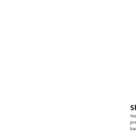
S
No
pr
ba