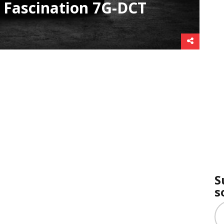
 Fascination 7G-DCT
S
s