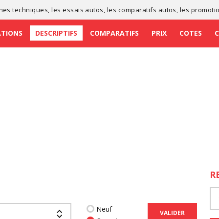
ches techniques
, les
essais autos
, les
comparatifs autos
, les
promoti
ATIONS
DESCRIPTIFS
COMPARATIFS
PRIX
COTES
R
Neuf
VALIDER