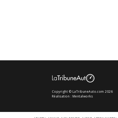
Copyright © LaTribuneAuto.com 2026
Réalisation :
Mentalworks