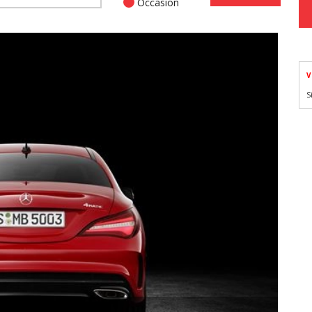
Occasion
V
S