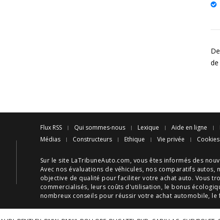
Des
de
Flux RSS
Qui sommes-nous
Lexique
Aide en ligne
Médias
Constructeurs
Ethique
Vie privée
Cookies
Sur le site LaTribuneAuto.com, vous êtes informés des
nouv
Avec nos
évaluations de véhicules
, nos
comparatifs autos
, 
objective de qualité pour faciliter votre
achat auto
. Vous tr
commercialisés, leurs
coûts d'utilisation
, le
bonus écologiq
nombreux
conseils
pour réussir votre
achat automobile
, le