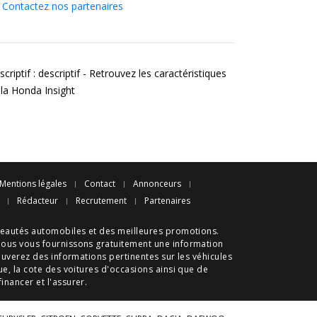
Contactez nos partenaires
criptif : descriptif - Retrouvez les caractéristiques
 la Honda Insight
Mentions légales
Contact
Annonceurs
Rédacteur
Recrutement
Partenaires
eautés automobiles
et des meilleures
promotions
.
nous vous fournissons gratuitement une information
ouverez des informations pertinentes sur les véhicules
ue
, la cote des
voitures d'occasions
ainsi que de
 financer et l'assurer.