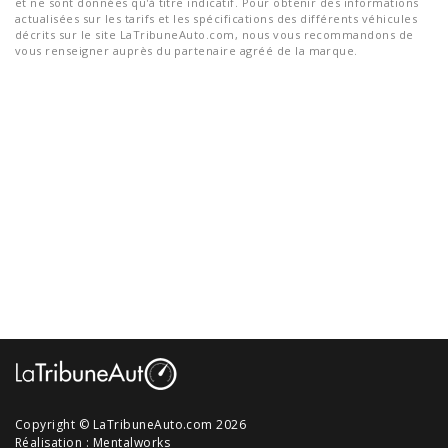
et ne sont données qu'à titre indicatif. Pour obtenir des informations
actualisées sur les tarifs et les spécifications des différents véhicules
décrits sur le site LaTribuneAuto.com, nous vous recommandons de
vous renseigner auprès du partenaire agréé de la marque.
Copyright © LaTribuneAuto.com 2026
Réalisation :
Mentalworks