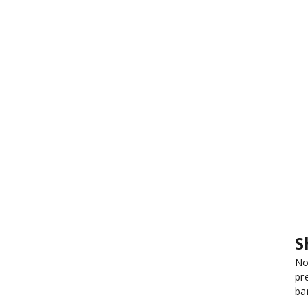
S
No
pr
ba