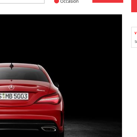
Occasion
V
S