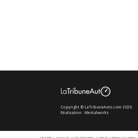
Copyright © LaTribuneAuto.com 2026
Réalisation :
Mentalworks