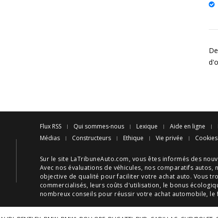
De
d'
Flux RSS
Qui sommes-nous
Lexique
Aide en ligne
Médias
Constructeurs
Ethique
Vie privée
Cookies
Sur le site LaTribuneAuto.com, vous êtes informés des
nouv
Avec nos
évaluations de véhicules
, nos
comparatifs autos
, 
objective de qualité pour faciliter votre
achat auto
. Vous tr
commercialisés, leurs
coûts d'utilisation
, le
bonus écologiq
nombreux
conseils
pour réussir votre
achat automobile
, le