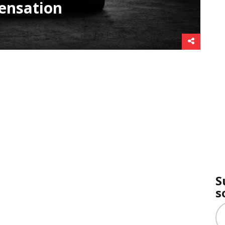
ensation
S
s