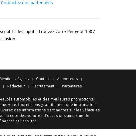
Contactez nos partenaires
scriptif : descriptif - Trouvez votre Peugeot 1007
occasion
Mentions légales
Contact
Annonceurs
Rédacteur
Recrutement
Partenaires
eautés automobiles
et des meilleures
promotions
.
nous vous fournissons gratuitement une information
ouverez des informations pertinentes sur les véhicules
ue
, la cote des
voitures d'occasions
ainsi que de
 financer et l'assurer.