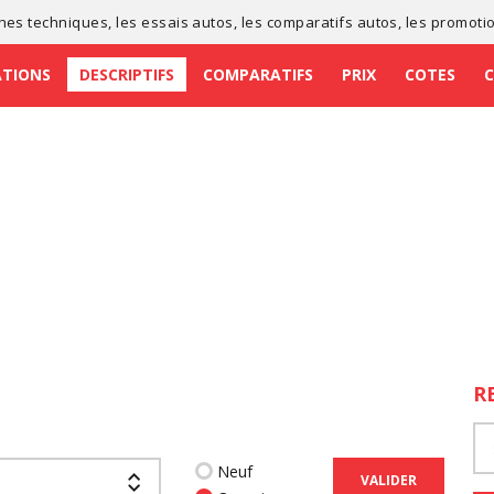
ches techniques
, les
essais autos
, les
comparatifs autos
, les
promoti
ATIONS
DESCRIPTIFS
COMPARATIFS
PRIX
COTES
R
Neuf
VALIDER