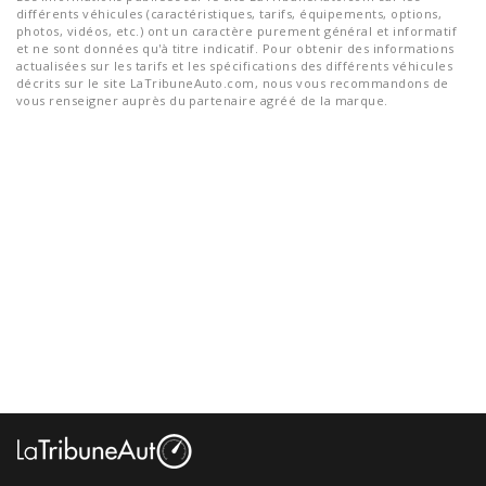
différents véhicules (caractéristiques, tarifs, équipements, options,
photos, vidéos, etc.) ont un caractère purement général et informatif
et ne sont données qu'à titre indicatif. Pour obtenir des informations
actualisées sur les tarifs et les spécifications des différents véhicules
décrits sur le site LaTribuneAuto.com, nous vous recommandons de
vous renseigner auprès du partenaire agréé de la marque.