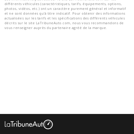
différents véhicules (caractéristiques, tarifs, équipements, options,
photos, vidéos, etc.) ont un caractère purement général et informatif
et ne sont données qu'à titre indicatif. Pour obtenir des informations
actualisées sur les tarifs et les spécifications des différents véhicules
décrits sur le site LaTribuneAuto.com, nous vous recommandons de
vous renseigner auprès du partenaire agréé de la marque.