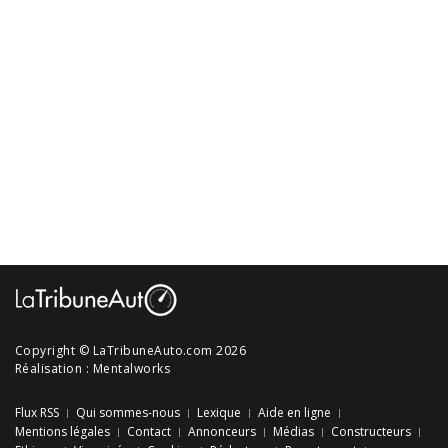
Copyright © LaTribuneAuto.com 2026
Réalisation :
Mentalworks
Flux RSS
Qui sommes-nous
Lexique
Aide en ligne
Mentions légales
Contact
Annonceurs
Médias
Constructeurs