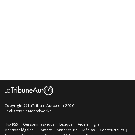
Copyright © LaTribuneAuto.com 2026
Réalisation :
Mentalworks
Flux RSS
Qui sommes-nous
Lexique
Aide en ligne
Mentions légales
Contact
Annonceurs
Médias
Constructeurs