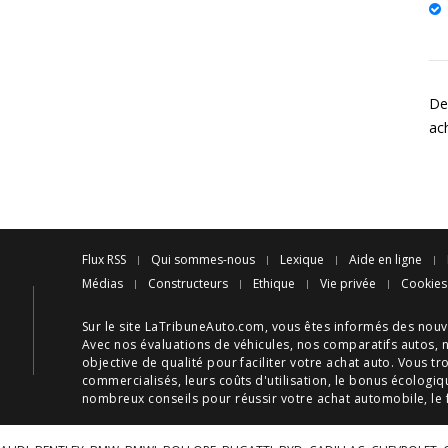
Des
ac
Flux RSS
Qui sommes-nous
Lexique
Aide en ligne
Médias
Constructeurs
Ethique
Vie privée
Cookies
Sur le site LaTribuneAuto.com, vous êtes informés des
nouv
Avec nos
évaluations de véhicules
, nos
comparatifs autos
, 
objective de qualité pour faciliter votre
achat auto
. Vous tr
commercialisés, leurs
coûts d'utilisation
, le
bonus écologiq
nombreux
conseils
pour réussir votre
achat automobile
, le