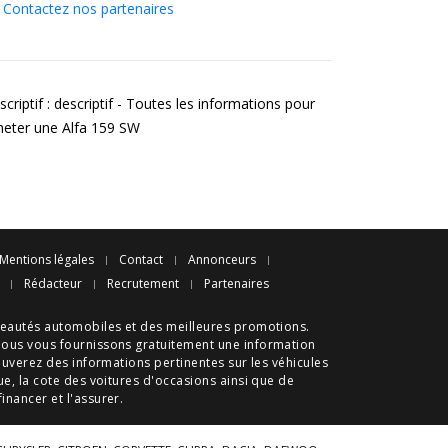
Contactez nos partenaires
criptif : descriptif - Toutes les informations pour
heter une Alfa 159 SW
Mentions légales
Contact
Annonceurs
Rédacteur
Recrutement
Partenaires
eautés automobiles
et des meilleures
promotions
.
nous vous fournissons gratuitement une information
ouverez des informations pertinentes sur les véhicules
ue
, la cote des
voitures d'occasions
ainsi que de
 financer et l'assurer.