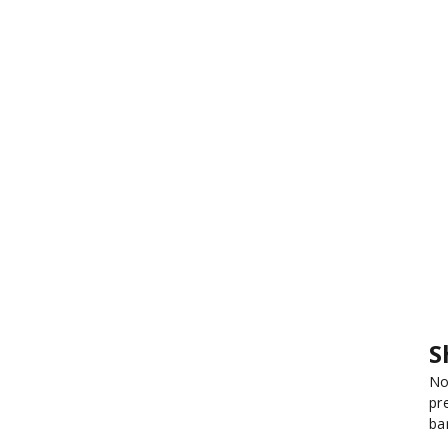
S
No
pr
ba