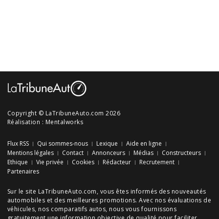
Copyright © LaTribuneAuto.com 2026
Réalisation :
Mentalworks
Flux RSS
Qui sommes-nous
Lexique
Aide en ligne
Mentions légales
Contact
Annonceurs
Médias
Constructeurs
Ethique
Vie privée
Cookies
Rédacteur
Recrutement
Partenaires
Sur le site LaTribuneAuto.com, vous êtes informés des
nouveautés
automobiles
et des meilleures
promotions
. Avec nos
évaluations de
véhicules
, nos
comparatifs autos
, nous vous fournissons
gratuitement une information objective de qualité pour faciliter