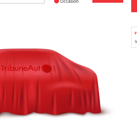
Occasion
V
S