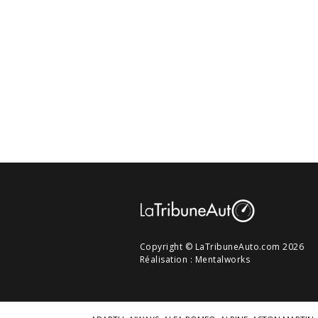
Copyright © LaTribuneAuto.com 2026
Réalisation :
Mentalworks