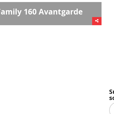
amily 160 Avantgarde
S
s