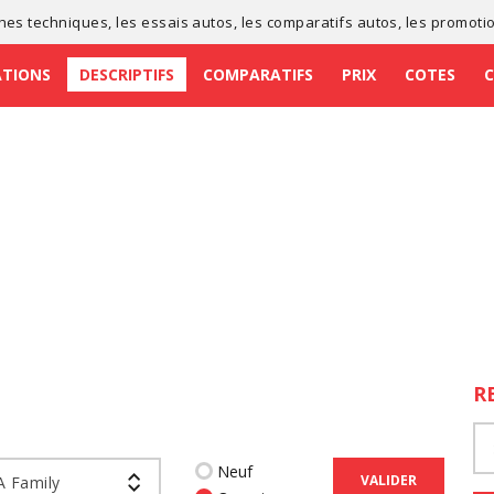
ches techniques
, les
essais autos
, les
comparatifs autos
, les
promoti
ATIONS
DESCRIPTIFS
COMPARATIFS
PRIX
COTES
R
Neuf
VALIDER
A Family