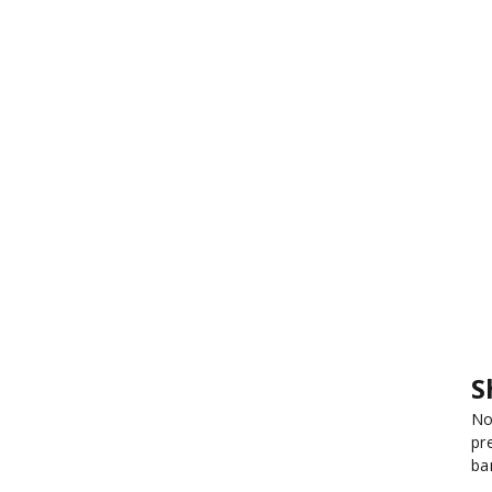
S
No
pr
ba