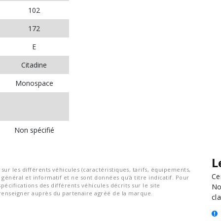
102
172
E
Citadine
Monospace
Non spécifié
L
ur les différents véhicules (caractéristiques, tarifs, équipements,
Ce
général et informatif et ne sont données qu'à titre indicatif. Pour
spécifications des différents véhicules décrits sur le site
No
nseigner auprès du partenaire agréé de la marque.
cla