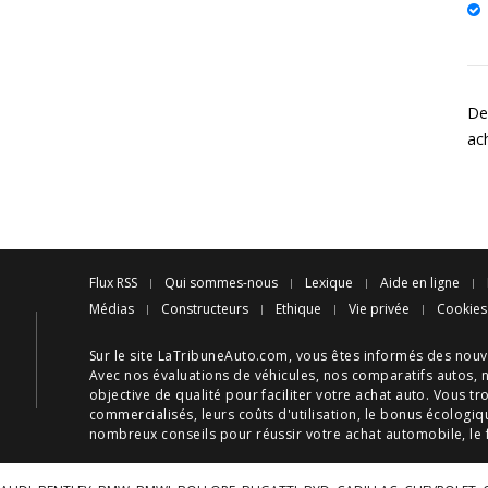
Des
ac
Flux RSS
Qui sommes-nous
Lexique
Aide en ligne
Médias
Constructeurs
Ethique
Vie privée
Cookies
Sur le site LaTribuneAuto.com, vous êtes informés des
nouv
Avec nos
évaluations de véhicules
, nos
comparatifs autos
, 
objective de qualité pour faciliter votre
achat auto
. Vous tr
commercialisés, leurs
coûts d'utilisation
, le
bonus écologiq
nombreux
conseils
pour réussir votre
achat automobile
, le