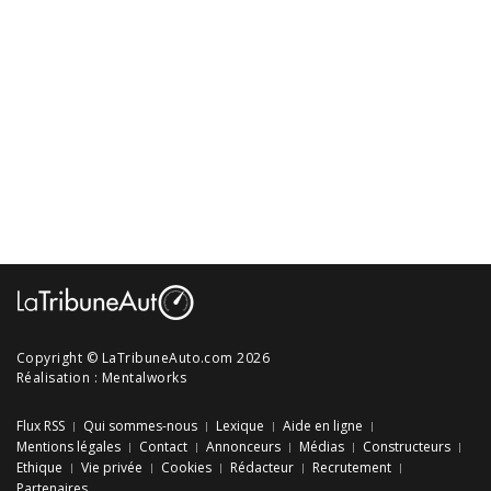
Copyright © LaTribuneAuto.com 2026
Réalisation :
Mentalworks
Flux RSS
Qui sommes-nous
Lexique
Aide en ligne
Mentions légales
Contact
Annonceurs
Médias
Constructeurs
Ethique
Vie privée
Cookies
Rédacteur
Recrutement
Partenaires