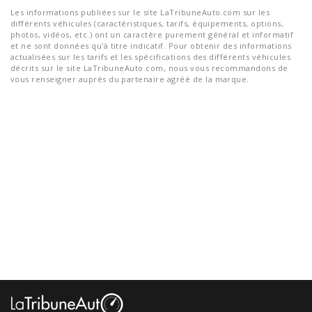
Les informations publiées sur le site LaTribuneAuto.com sur les
différents véhicules (caractéristiques, tarifs, équipements, options,
photos, vidéos, etc.) ont un caractère purement général et informatif
et ne sont données qu'à titre indicatif. Pour obtenir des informations
actualisées sur les tarifs et les spécifications des différents véhicules
décrits sur le site LaTribuneAuto.com, nous vous recommandons de
vous renseigner auprès du partenaire agréé de la marque.