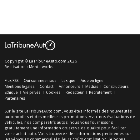
Copyright © LaTribuneAuto.com 2026
Réalisation :
Mentalworks
Flux RSS
Qui sommes-nous
Lexique
Aide en ligne
Mentions légales
Contact
Annonceurs
Médias
Constructeurs
Ethique
Vie privée
Cookies
Rédacteur
Recrutement
Partenaires
Sur le site LaTribuneAuto.com, vous êtes informés des
nouveautés
automobiles
et des meilleures
promotions
. Avec nos
évaluations de
véhicules
, nos
comparatifs autos
, nous vous fournissons
gratuitement une information objective de qualité pour faciliter
votre
achat auto
. Vous trouverez des informations pertinentes sur
les véhicules commercialisés, leurs
coûts d'utilisation
, le
bonus