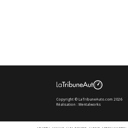
Copyright © LaTribuneAuto.com 2026
Réalisation :
Mentalworks