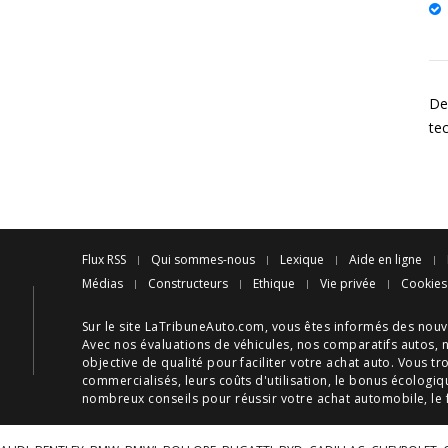
Des
te
Flux RSS
Qui sommes-nous
Lexique
Aide en ligne
Médias
Constructeurs
Ethique
Vie privée
Cookies
Sur le site LaTribuneAuto.com, vous êtes informés des
nouv
Avec nos
évaluations de véhicules
, nos
comparatifs autos
, 
objective de qualité pour faciliter votre
achat auto
. Vous tr
commercialisés, leurs
coûts d'utilisation
, le
bonus écologiq
nombreux
conseils
pour réussir votre
achat automobile
, le