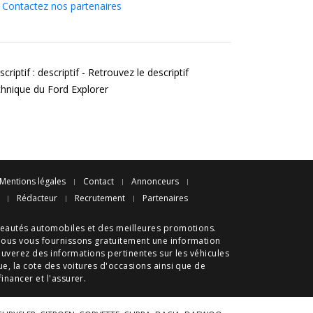
Contactez nos partenaires
criptif : descriptif - Retrouvez le descriptif
chnique du Ford Explorer
Mentions légales
Contact
Annonceurs
Rédacteur
Recrutement
Partenaires
eautés automobiles
et des meilleures
promotions
.
nous vous fournissons gratuitement une information
ouverez des informations pertinentes sur les véhicules
ue
, la cote des
voitures d'occasions
ainsi que de
 financer et l'assurer.