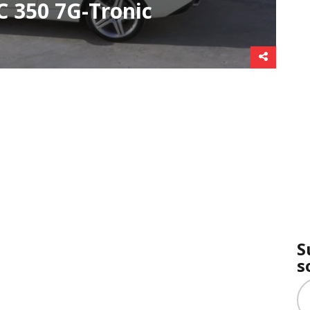
 350 7G-Tronic
S
s