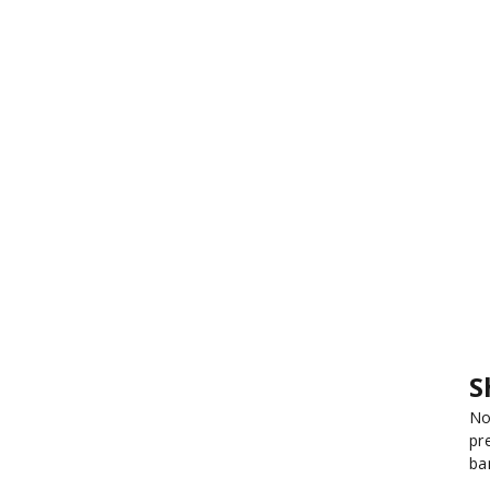
S
No
pr
ba