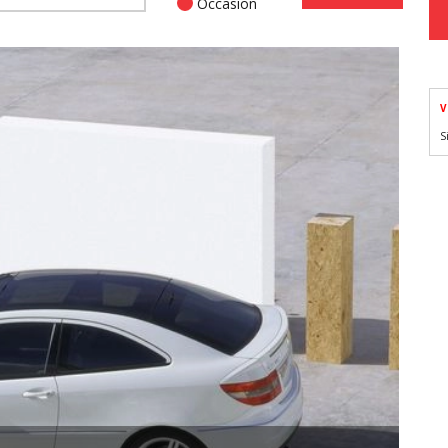
Occasion
V
S