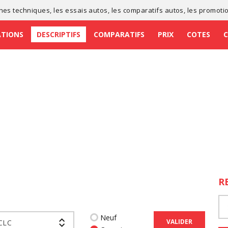
ches techniques
, les
essais autos
, les
comparatifs autos
, les
promoti
ATIONS
DESCRIPTIFS
COMPARATIFS
PRIX
COTES
R
Neuf
VALIDER
 CLC