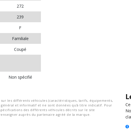
272
239
F
Familiale
Coupé
Non spécifié
L
ur les différents véhicules (caractéristiques, tarifs, équipements,
Ce
général et informatif et ne sont données qu'à titre indicatif. Pour
spécifications des différents véhicules décrits sur le site
No
nseigner auprès du partenaire agréé de la marque.
cla