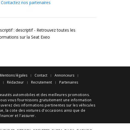
Contactez nos partenaires
criptif : descriptif - Retrouvez toutes les
formations sur la Seat Exeo
Mentions légales
Contact
Annonceurs
Rédacteur
Recrutement
Partenaires
eautés automobiles
et des meilleures
promotions
.
nous vous fournissons gratuitement une information
ouverez des informations pertinentes sur les véhicules
ue
, la cote des
voitures d'occasions
ainsi que de
 financer et l'assurer.