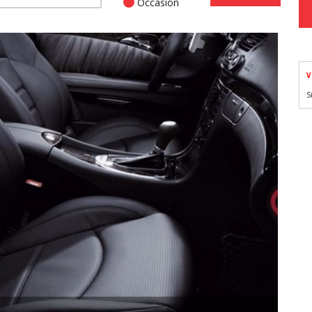
Occasion
V
S