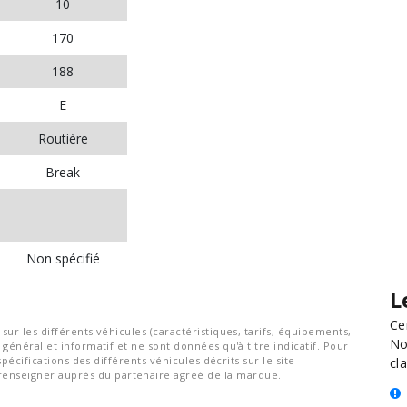
10
170
188
E
Routière
Break
Non spécifié
L
Ce
ur les différents véhicules (caractéristiques, tarifs, équipements,
No
général et informatif et ne sont données qu'à titre indicatif. Pour
spécifications des différents véhicules décrits sur le site
cla
nseigner auprès du partenaire agréé de la marque.