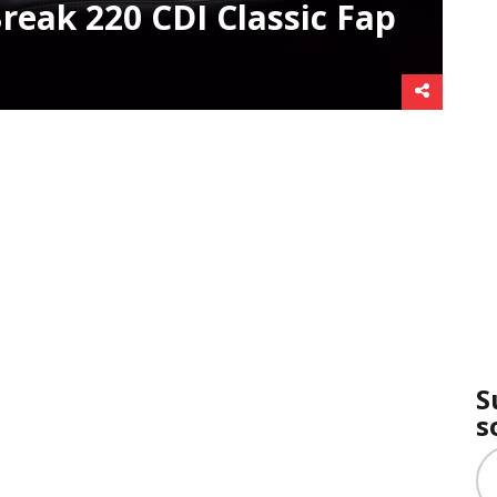
reak 220 CDI Classic Fap
S
s