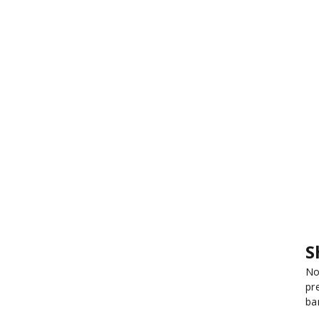
S
No
pr
ba