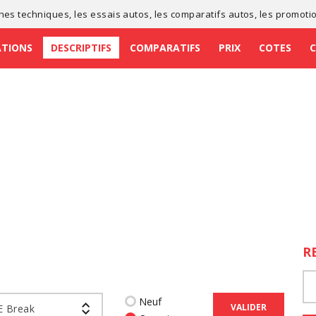
ches techniques
, les
essais autos
, les
comparatifs autos
, les
promoti
ATIONS
DESCRIPTIFS
COMPARATIFS
PRIX
COTES
R
Neuf
VALIDER
E Break