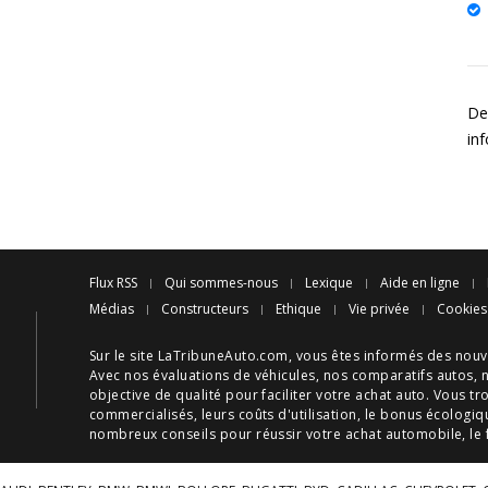
Des
in
Flux RSS
Qui sommes-nous
Lexique
Aide en ligne
Médias
Constructeurs
Ethique
Vie privée
Cookies
Sur le site LaTribuneAuto.com, vous êtes informés des
nouv
Avec nos
évaluations de véhicules
, nos
comparatifs autos
, 
objective de qualité pour faciliter votre
achat auto
. Vous tr
commercialisés, leurs
coûts d'utilisation
, le
bonus écologiq
nombreux
conseils
pour réussir votre
achat automobile
, le