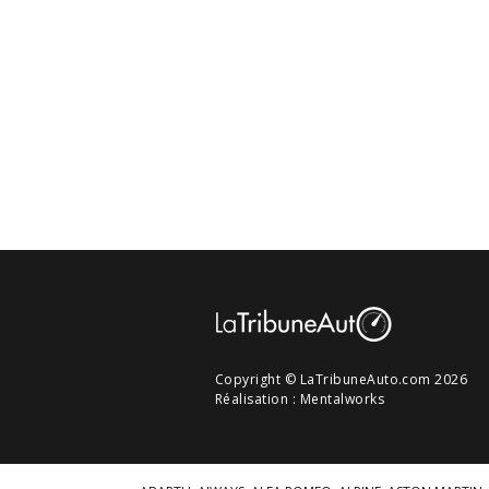
Copyright © LaTribuneAuto.com 2026
Réalisation :
Mentalworks