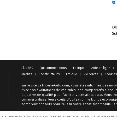
Des
Su
Flux RSS
Qui sommes-nous
Lexique
Aide en ligne
Médias
Constructeurs
Ethique
Vie privée
Cookies
Sur le site LaTribuneAuto.com, vous êtes informés des
nouv
Avec nos
évaluations de véhicules
, nos
comparatifs autos
, 
objective de qualité pour faciliter votre
achat auto
. Vous tr
commercialisés, leurs
coûts d'utilisation
, le
bonus écologiq
nombreux
conseils
pour réussir votre
achat automobile
, le