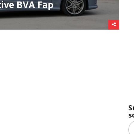
tive BVA Fap
S
s