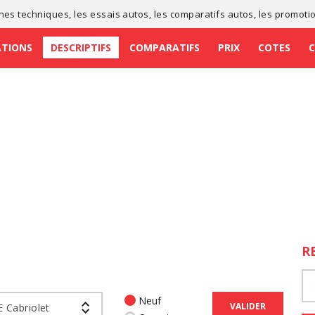
ches techniques
, les
essais autos
, les
comparatifs autos
, les
promoti
ATIONS
DESCRIPTIFS
COMPARATIFS
PRIX
COTES
R
Neuf
VALIDER
E Cabriolet