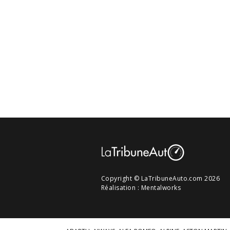
Copyright © LaTribuneAuto.com 2026
Réalisation :
Mentalworks