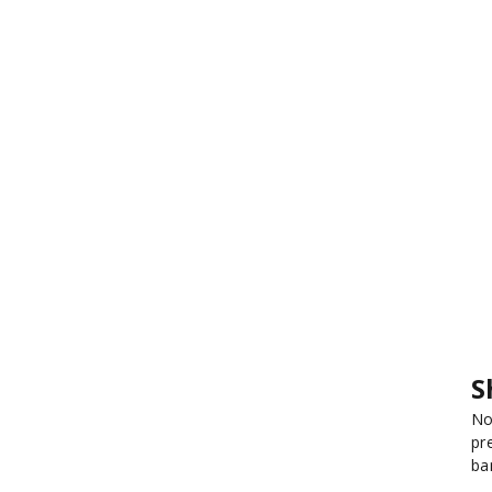
S
No
pr
ba