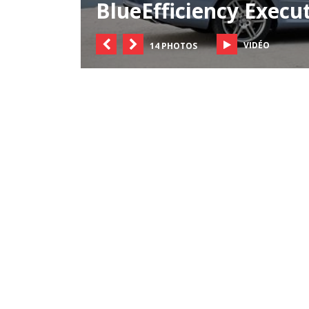
BlueEfficiency Execu
VIDÉO
14 PHOTOS