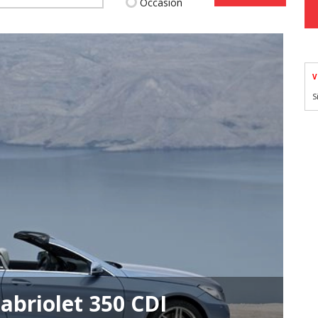
Occasion
V
S
abriolet 350 CDI