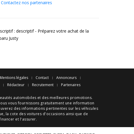
Contactez nos partenaires
criptif : descriptif - Préparez votre achat de la
baru Justy
Mentions légales
Contact
Annonceurs
Rédacteur
Recrutement
Partenaires
eautés automobiles
et des meilleures
promotions
.
nous vous fournissons gratuitement une information
ouverez des informations pertinentes sur les véhicules
ue
, la cote des
voitures d'occasions
ainsi que de
 financer et l'assurer.