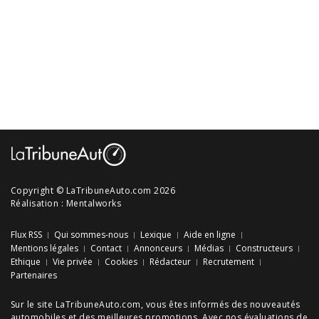
Copyright © LaTribuneAuto.com 2026
Réalisation :
Mentalworks
Flux RSS
Qui sommes-nous
Lexique
Aide en ligne
Mentions légales
Contact
Annonceurs
Médias
Constructeurs
Ethique
Vie privée
Cookies
Rédacteur
Recrutement
Partenaires
Sur le site LaTribuneAuto.com, vous êtes informés des
nouveautés
automobiles
et des meilleures
promotions
. Avec nos
évaluations de