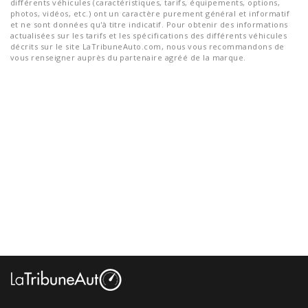
différents véhicules (caractéristiques, tarifs, équipements, options,
photos, vidéos, etc.) ont un caractère purement général et informatif
et ne sont données qu'à titre indicatif. Pour obtenir des informations
actualisées sur les tarifs et les spécifications des différents véhicules
décrits sur le site LaTribuneAuto.com, nous vous recommandons de
vous renseigner auprès du partenaire agréé de la marque.