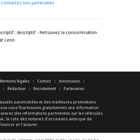
Contactez nos partenaires
scriptif : descriptif - Retrouvez la consommation
at Leon
Mentions légales
Contact
Annonceurs
Rédacteur
Recrutement
Partenaires
eautés automobiles
et des meilleures
promotions
.
nous vous fournissons gratuitement une information
ouverez des informations pertinentes sur les véhicules
ue
, la cote des
voitures d'occasions
ainsi que de
 financer et l'assurer.