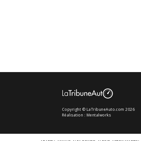
Copyright © LaTribuneAuto.com 2026
Réalisation :
Mentalworks