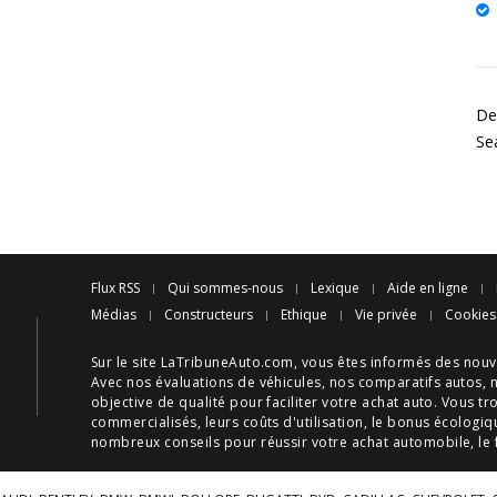
De
Se
Flux RSS
Qui sommes-nous
Lexique
Aide en ligne
Médias
Constructeurs
Ethique
Vie privée
Cookies
Sur le site LaTribuneAuto.com, vous êtes informés des
nouv
Avec nos
évaluations de véhicules
, nos
comparatifs autos
, 
objective de qualité pour faciliter votre
achat auto
. Vous tr
commercialisés, leurs
coûts d'utilisation
, le
bonus écologiq
nombreux
conseils
pour réussir votre
achat automobile
, le