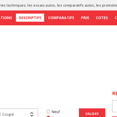
ches techniques
, les
essais autos
, les
comparatifs autos
, les
promoti
ATIONS
DESCRIPTIFS
COMPARATIFS
PRIX
COTES
R
Neuf
VALIDER
E Coupé