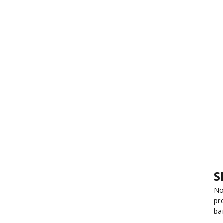
S
No
pr
ba