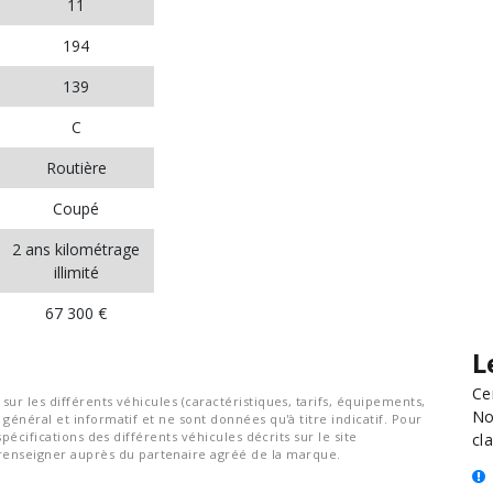
11
194
139
C
Routière
Coupé
2 ans kilométrage
illimité
67 300 €
L
Ce
ur les différents véhicules (caractéristiques, tarifs, équipements,
No
général et informatif et ne sont données qu'à titre indicatif. Pour
spécifications des différents véhicules décrits sur le site
cla
nseigner auprès du partenaire agréé de la marque.