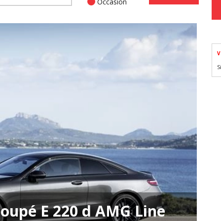
Occasion
V
S
oupé E 220 d AMG Line