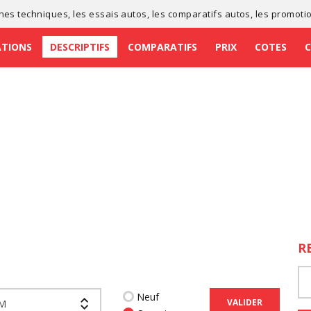
ches techniques
, les
essais autos
, les
comparatifs autos
, les
promoti
ATIONS
DESCRIPTIFS
COMPARATIFS
PRIX
COTES
R
Neuf
VALIDER
 M