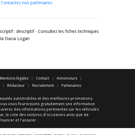
Contactez nos partenaires
criptif : descriptif - Consultez les fiches techniques
 la Dacia Logan
Mentions légales
Contact
Annonceurs
Rédacteur
Recrutement
Partenaires
eautés automobiles
et des meilleures
promotions
.
nous vous fournissons gratuitement une information
ouverez des informations pertinentes sur les véhicules
ue
, la cote des
voitures d'occasions
ainsi que de
 financer et l'assurer.