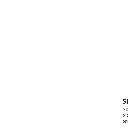
S
No
pr
ba