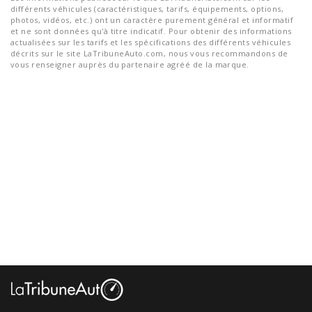
différents véhicules (caractéristiques, tarifs, équipements, options,
photos, vidéos, etc.) ont un caractère purement général et informatif
et ne sont données qu'à titre indicatif. Pour obtenir des informations
actualisées sur les tarifs et les spécifications des différents véhicules
décrits sur le site LaTribuneAuto.com, nous vous recommandons de
vous renseigner auprès du partenaire agréé de la marque.