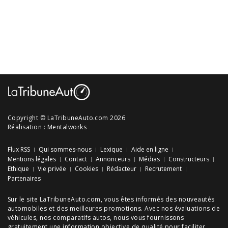
Copyright © LaTribuneAuto.com 2026
Réalisation :
Mentalworks
Flux RSS
Qui sommes-nous
Lexique
Aide en ligne
Mentions légales
Contact
Annonceurs
Médias
Constructeurs
Ethique
Vie privée
Cookies
Rédacteur
Recrutement
Partenaires
Sur le site LaTribuneAuto.com, vous êtes informés des
nouveautés
automobiles
et des meilleures
promotions
. Avec nos
évaluations de
véhicules
, nos
comparatifs autos
, nous vous fournissons
gratuitement une information objective de qualité pour faciliter