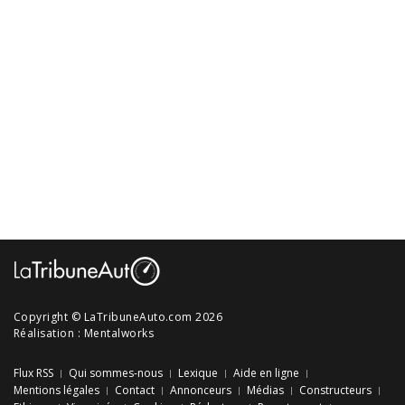
Copyright © LaTribuneAuto.com 2026
Réalisation :
Mentalworks
Flux RSS
Qui sommes-nous
Lexique
Aide en ligne
Mentions légales
Contact
Annonceurs
Médias
Constructeurs