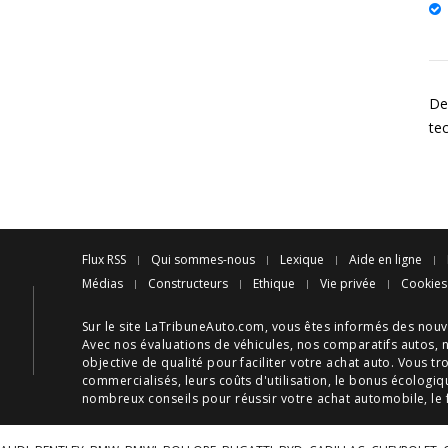
Des
te
Flux RSS
Qui sommes-nous
Lexique
Aide en ligne
Médias
Constructeurs
Ethique
Vie privée
Cookies
Sur le site LaTribuneAuto.com, vous êtes informés des
nouv
Avec nos
évaluations de véhicules
, nos
comparatifs autos
, 
objective de qualité pour faciliter votre
achat auto
. Vous tr
commercialisés, leurs
coûts d'utilisation
, le
bonus écologiq
nombreux
conseils
pour réussir votre
achat automobile
, le