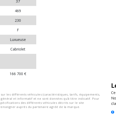
37
469
230
F
Luxueuse
Cabriolet
166 700 €
L
Ce
ur les différents véhicules (caractéristiques, tarifs, équipements,
No
général et informatif et ne sont données qu'à titre indicatif. Pour
spécifications des différents véhicules décrits sur le site
cla
nseigner auprès du partenaire agréé de la marque.