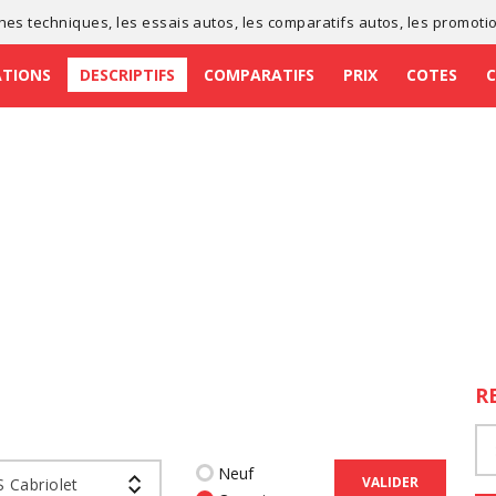
ches techniques
, les
essais autos
, les
comparatifs autos
, les
promoti
ATIONS
DESCRIPTIFS
COMPARATIFS
PRIX
COTES
R
Neuf
VALIDER
S Cabriolet