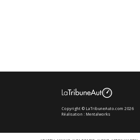
Copyright © LaTribuneAuto.com 2026
Réalisation :
Mentalworks