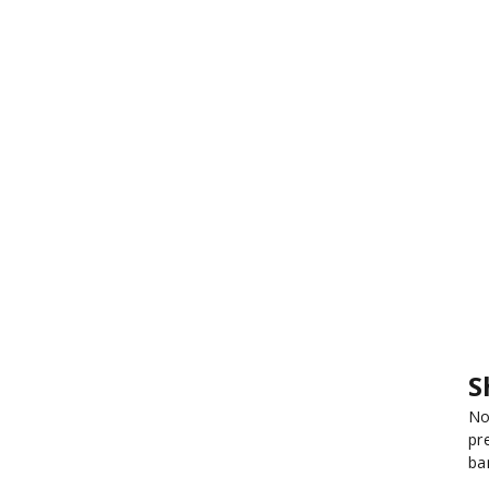
S
No
pr
ba