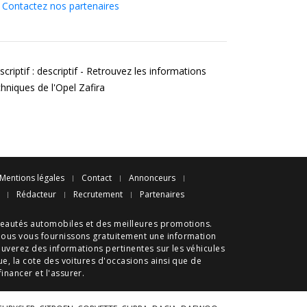
Contactez nos partenaires
criptif : descriptif - Retrouvez les informations
chniques de l'Opel Zafira
Mentions légales
Contact
Annonceurs
Rédacteur
Recrutement
Partenaires
eautés automobiles
et des meilleures
promotions
.
nous vous fournissons gratuitement une information
ouverez des informations pertinentes sur les véhicules
ue
, la cote des
voitures d'occasions
ainsi que de
 financer et l'assurer.