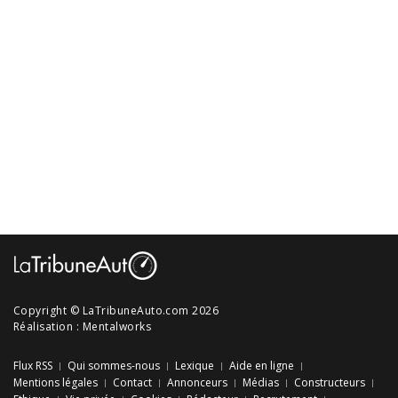
Copyright © LaTribuneAuto.com 2026
Réalisation :
Mentalworks
Flux RSS
Qui sommes-nous
Lexique
Aide en ligne
Mentions légales
Contact
Annonceurs
Médias
Constructeurs