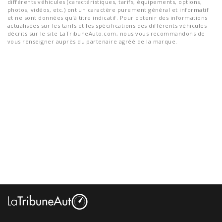
différents véhicules (caractéristiques, tarifs, équipements, options,
photos, vidéos, etc.) ont un caractère purement général et informatif
et ne sont données qu'à titre indicatif. Pour obtenir des informations
actualisées sur les tarifs et les spécifications des différents véhicules
décrits sur le site LaTribuneAuto.com, nous vous recommandons de
vous renseigner auprès du partenaire agréé de la marque.