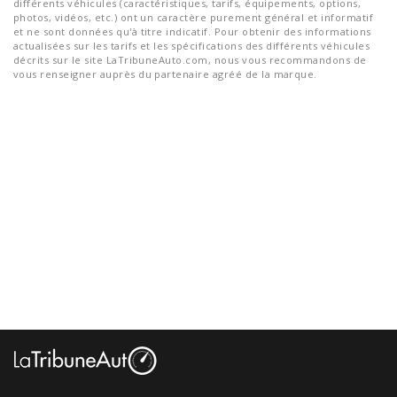
différents véhicules (caractéristiques, tarifs, équipements, options,
photos, vidéos, etc.) ont un caractère purement général et informatif
et ne sont données qu'à titre indicatif. Pour obtenir des informations
actualisées sur les tarifs et les spécifications des différents véhicules
décrits sur le site LaTribuneAuto.com, nous vous recommandons de
vous renseigner auprès du partenaire agréé de la marque.