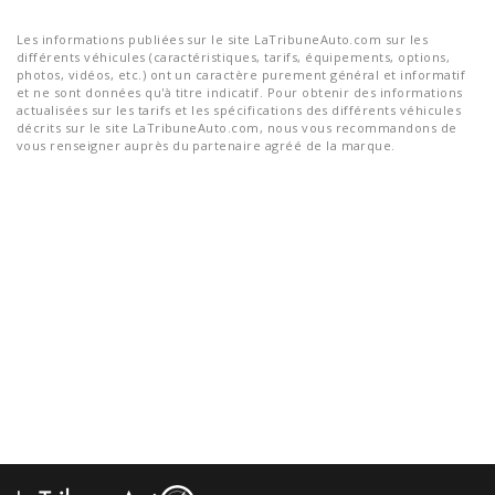
Les informations publiées sur le site LaTribuneAuto.com sur les
différents véhicules (caractéristiques, tarifs, équipements, options,
photos, vidéos, etc.) ont un caractère purement général et informatif
et ne sont données qu'à titre indicatif. Pour obtenir des informations
actualisées sur les tarifs et les spécifications des différents véhicules
décrits sur le site LaTribuneAuto.com, nous vous recommandons de
vous renseigner auprès du partenaire agréé de la marque.