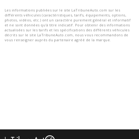
Les informations publiées sur le site LaTribuneAuto.com sur les
différents véhicules (caractéristiques, tarifs, équipements, options,
photos, vidéos, etc.) ont un caractère purement général et informatif
et ne sont données qu'à titre indicatif. Pour obtenir des informations
actualisées sur les tarifs et les spécifications des différents véhicules
décrits sur le site LaTribuneAuto.com, nous vous recommandons de
vous renseigner auprès du partenaire agréé de la marque.