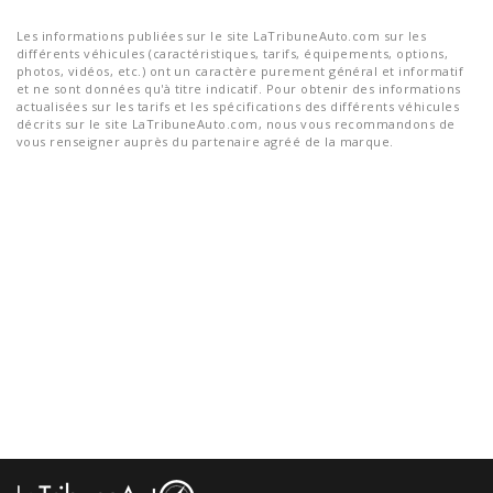
Les informations publiées sur le site LaTribuneAuto.com sur les
différents véhicules (caractéristiques, tarifs, équipements, options,
photos, vidéos, etc.) ont un caractère purement général et informatif
et ne sont données qu'à titre indicatif. Pour obtenir des informations
actualisées sur les tarifs et les spécifications des différents véhicules
décrits sur le site LaTribuneAuto.com, nous vous recommandons de
vous renseigner auprès du partenaire agréé de la marque.