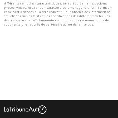
différents véhicules (caractéristiques, tarifs, équipements, options,
photos, vidéos, etc.) ont un caractère purement général et informatif
et ne sont données qu'à titre indicatif. Pour obtenir des informations
actualisées sur les tarifs et les spécifications des différents véhicules
décrits sur le site LaTribuneAuto.com, nous vous recommandons de
vous renseigner auprès du partenaire agréé de la marque.