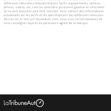
différents véhicules (caractéristiques, tarifs, équipements, options,
photos, vidéos, etc.) ont un caractère purement général et informatif
et ne sont données qu'à titre indicatif. Pour obtenir des informations
actualisées sur les tarifs et les spécifications des différents véhicules
décrits sur le site LaTribuneAuto.com, nous vous recommandons de
vous renseigner auprès du partenaire agréé de la marque.