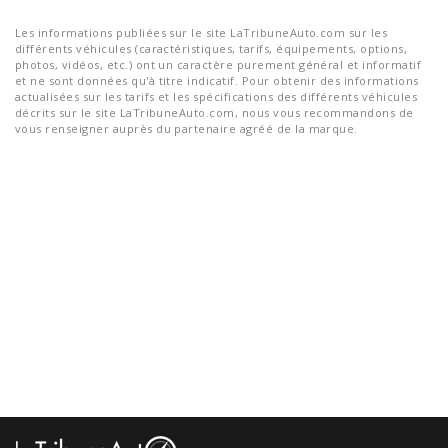
Les informations publiées sur le site LaTribuneAuto.com sur les
différents véhicules (caractéristiques, tarifs, équipements, options,
photos, vidéos, etc.) ont un caractère purement général et informatif
et ne sont données qu'à titre indicatif. Pour obtenir des informations
actualisées sur les tarifs et les spécifications des différents véhicules
décrits sur le site LaTribuneAuto.com, nous vous recommandons de
vous renseigner auprès du partenaire agréé de la marque.