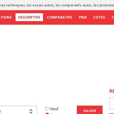
ches techniques
, les
essais autos
, les
comparatifs autos
, les
promoti
ATIONS
DESCRIPTIFS
COMPARATIFS
PRIX
COTES
R
Neuf
VALIDER
V