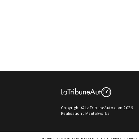
Copyright © LaTribuneAuto.com 2026
Réalisation :
Mentalworks