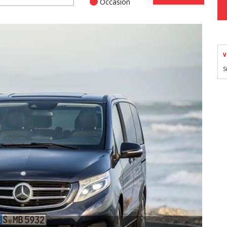
Occasion
V
S