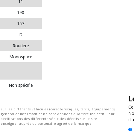
11
190
157
D
Routière
Monospace
Non spécifié
L
Ce
ur les différents véhicules (caractéristiques, tarifs, équipements,
No
général et informatif et ne sont données qu'à titre indicatif. Pour
spécifications des différents véhicules décrits sur le site
cla
nseigner auprès du partenaire agréé de la marque.