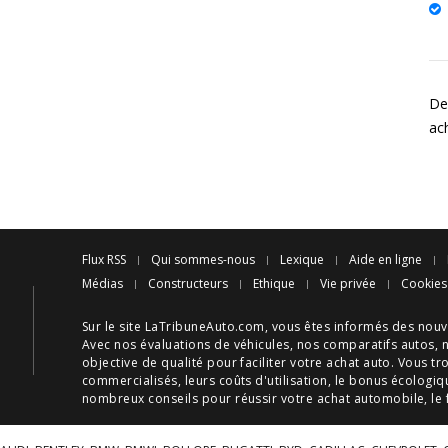
Des
ac
Flux RSS
Qui sommes-nous
Lexique
Aide en ligne
Médias
Constructeurs
Ethique
Vie privée
Cookies
Sur le site LaTribuneAuto.com, vous êtes informés des
nouv
Avec nos
évaluations de véhicules
, nos
comparatifs autos
, 
objective de qualité pour faciliter votre
achat auto
. Vous tr
commercialisés, leurs
coûts d'utilisation
, le
bonus écologiq
nombreux
conseils
pour réussir votre
achat automobile
, le