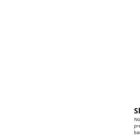
S
No
pr
ba