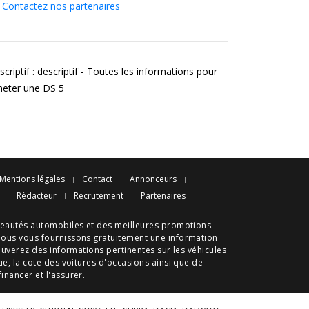
Contactez nos partenaires
criptif : descriptif - Toutes les informations pour
heter une DS 5
Mentions légales
Contact
Annonceurs
Rédacteur
Recrutement
Partenaires
eautés automobiles
et des meilleures
promotions
.
nous vous fournissons gratuitement une information
ouverez des informations pertinentes sur les véhicules
ue
, la cote des
voitures d'occasions
ainsi que de
 financer et l'assurer.