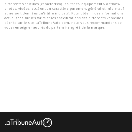
différents véhicules (caractéristiques, tarifs, équipements, options,
photos, vidéos, etc.) ont un caractère purement général et informatif
et ne sont données qu'à titre indicatif. Pour obtenir des informations
actualisées sur les tarifs et les spécifications des différents véhicules
décrits sur le site LaTribuneAuto.com, nous vous recommandons de
vous renseigner auprès du partenaire agréé de la marque.