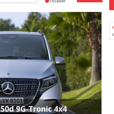
Occasion
V
S
50d 9G-Tronic 4x4