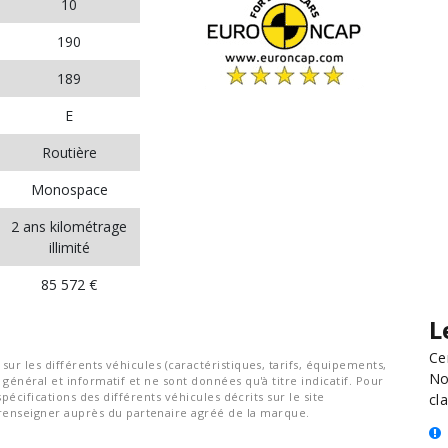
10
190
189
E
Routière
Monospace
2 ans kilométrage
illimité
85 572 €
L
Ce
ur les différents véhicules (caractéristiques, tarifs, équipements,
No
général et informatif et ne sont données qu'à titre indicatif. Pour
spécifications des différents véhicules décrits sur le site
cla
nseigner auprès du partenaire agréé de la marque.