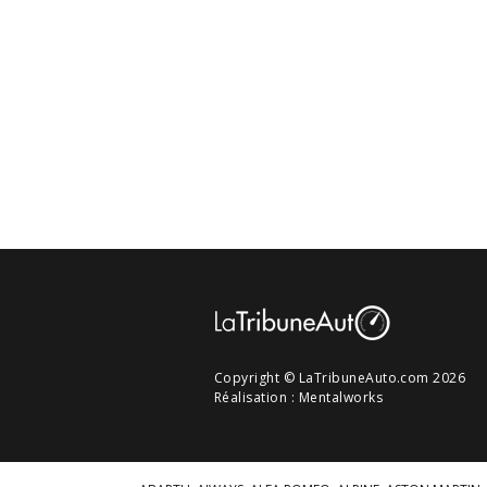
Copyright © LaTribuneAuto.com 2026
Réalisation :
Mentalworks