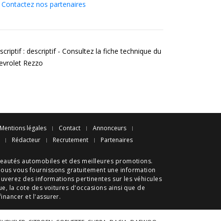
Contactez nos partenaires
criptif : descriptif - Consultez la fiche technique du
evrolet Rezzo
Mentions légales
Contact
Annonceurs
Rédacteur
Recrutement
Partenaires
eautés automobiles
et des meilleures
promotions
.
nous vous fournissons gratuitement une information
ouverez des informations pertinentes sur les véhicules
ue
, la cote des
voitures d'occasions
ainsi que de
 financer et l'assurer.