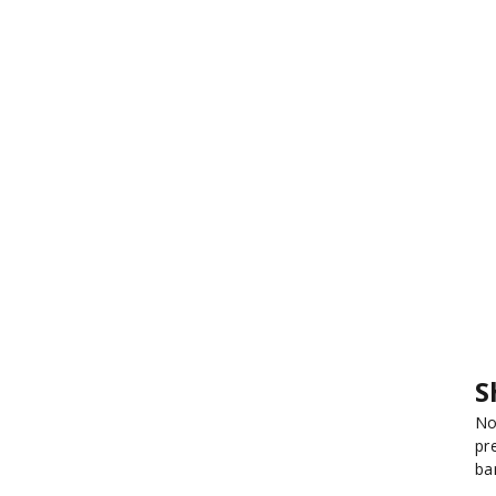
S
No
pr
ba