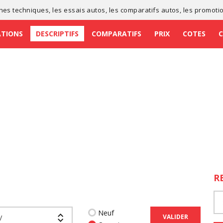
ches techniques
, les
essais autos
, les
comparatifs autos
, les
promoti
ATIONS
DESCRIPTIFS
COMPARATIFS
PRIX
COTES
R
Neuf
VALIDER
V