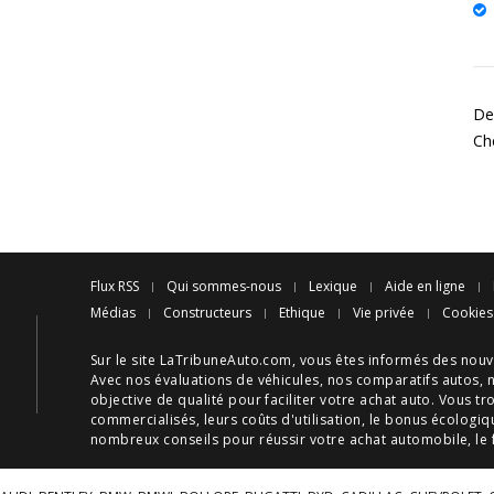
Des
Ch
Flux RSS
Qui sommes-nous
Lexique
Aide en ligne
Médias
Constructeurs
Ethique
Vie privée
Cookies
Sur le site LaTribuneAuto.com, vous êtes informés des
nouv
Avec nos
évaluations de véhicules
, nos
comparatifs autos
, 
objective de qualité pour faciliter votre
achat auto
. Vous tr
commercialisés, leurs
coûts d'utilisation
, le
bonus écologiq
nombreux
conseils
pour réussir votre
achat automobile
, le