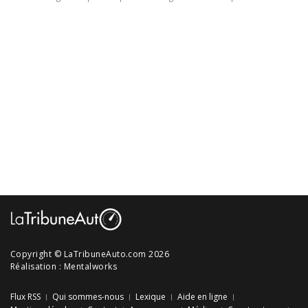
Copyright © LaTribuneAuto.com 2026
Réalisation :
Mentalworks
Flux RSS
Qui sommes-nous
Lexique
Aide en ligne