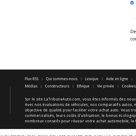
Des
co
Flux RSS
Qui sommes-nous
Lexique
Aide en ligne
Médias
Constructeurs
Ethique
Vie privée
Cookies
Sur le site LaTribuneAuto.com, vous êtes informés des
nouv
Avec nos
évaluations de véhicules
, nos
comparatifs autos
, 
objective de qualité pour faciliter votre
achat auto
. Vous tr
commercialisés, leurs
coûts d'utilisation
, le
bonus écologiq
nombreux
conseils
pour réussir votre
achat automobile
, le