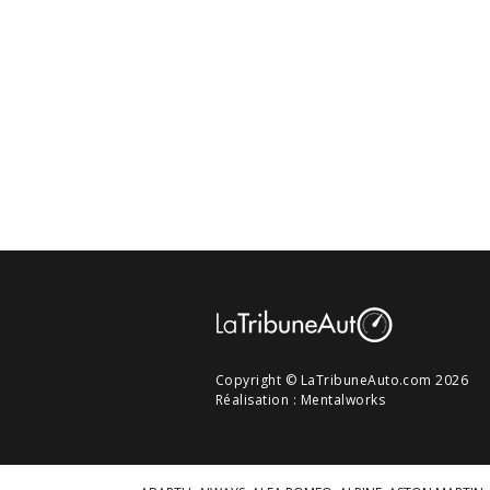
Copyright © LaTribuneAuto.com 2026
Réalisation :
Mentalworks