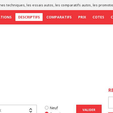
ches techniques
, les
essais autos
, les
comparatifs autos
, les
promoti
ATIONS
DESCRIPTIFS
COMPARATIFS
PRIX
COTES
R
Neuf
VALIDER
X