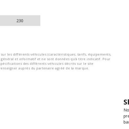
230
ur les différents véhicules (caractéristiques, tarifs, équipements,
général et informatif et ne sont données qu'à titre indicatif. Pour
spécifications des différents véhicules décrits sur le site
nseigner auprès du partenaire agréé de la marque.
S
No
pr
ba