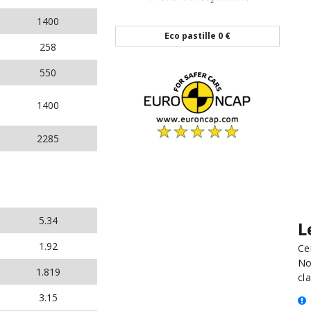
1400
Eco pastille
0 €
258
550
1400
2285
5.34
L
1.92
Ce
No
1.819
cla
3.15