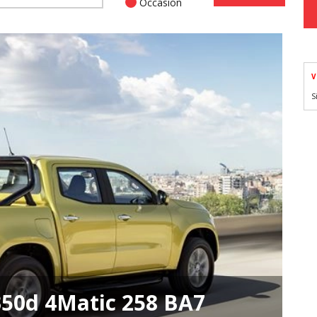
Occasion
V
S
50d 4Matic 258 BA7