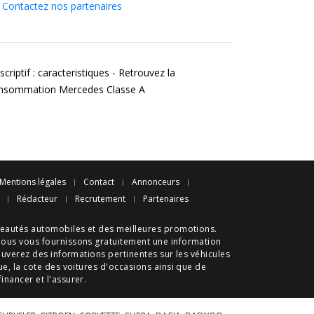
Contactez nos partenaires
criptif : caracteristiques - Retrouvez la
nsommation Mercedes Classe A
Mentions légales
Contact
Annonceurs
Rédacteur
Recrutement
Partenaires
eautés automobiles
et des meilleures
promotions
.
nous vous fournissons gratuitement une information
ouverez des informations pertinentes sur les véhicules
ue
, la cote des
voitures d'occasions
ainsi que de
 financer et l'assurer.