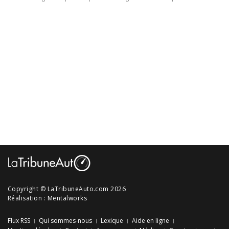
Copyright © LaTribuneAuto.com 2026
Réalisation :
Mentalworks
Flux RSS
Qui sommes-nous
Lexique
Aide en ligne