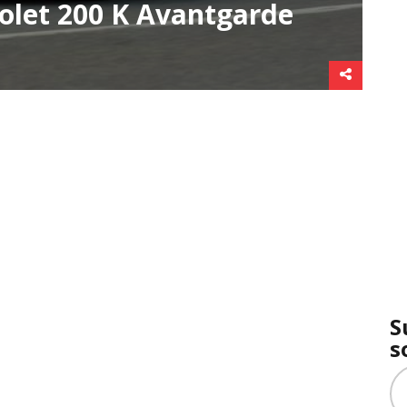
let 200 K Avantgarde
S
s