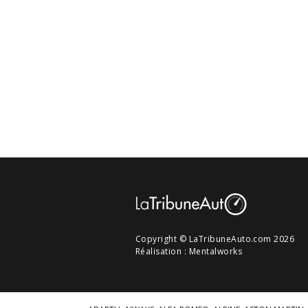
Copyright © LaTribuneAuto.com 2026
Réalisation :
Mentalworks