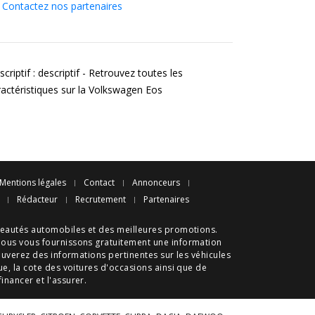
Contactez nos partenaires
criptif : descriptif - Retrouvez toutes les
ractéristiques sur la Volkswagen Eos
Mentions légales
Contact
Annonceurs
Rédacteur
Recrutement
Partenaires
eautés automobiles
et des meilleures
promotions
.
nous vous fournissons gratuitement une information
ouverez des informations pertinentes sur les véhicules
ue
, la cote des
voitures d'occasions
ainsi que de
 financer et l'assurer.