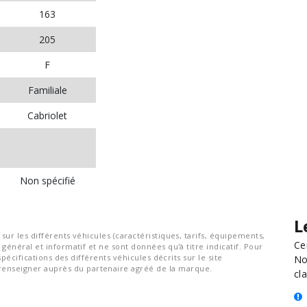
163
205
F
Familiale
Cabriolet
Non spécifié
L
ur les différents véhicules (caractéristiques, tarifs, équipements,
Ce
général et informatif et ne sont données qu'à titre indicatif. Pour
spécifications des différents véhicules décrits sur le site
No
nseigner auprès du partenaire agréé de la marque.
cla