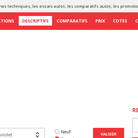
ches techniques
, les
essais autos
, les
comparatifs autos
, les
promoti
ATIONS
DESCRIPTIFS
COMPARATIFS
PRIX
COTES
R
Neuf
VALIDER
riolet