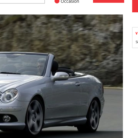
Occasion
V
S