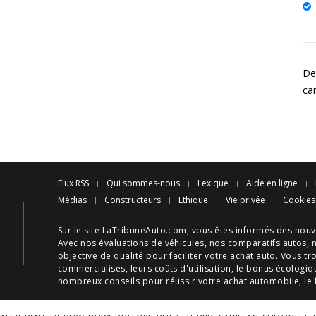
Des
ca
Flux RSS
Qui sommes-nous
Lexique
Aide en ligne
Médias
Constructeurs
Ethique
Vie privée
Cookies
Sur le site LaTribuneAuto.com, vous êtes informés des
nouv
Avec nos
évaluations de véhicules
, nos
comparatifs autos
, 
objective de qualité pour faciliter votre
achat auto
. Vous tr
commercialisés, leurs
coûts d'utilisation
, le
bonus écologiq
nombreux
conseils
pour réussir votre
achat automobile
, le