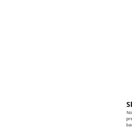
S
No
pr
ba