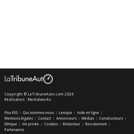
Copyright © LaTribuneAuto.com 2026
Réalisation :
Mentalworks
Flux RSS
Qui sommes-nous
Lexique
Aide en ligne
Mentions légales
Contact
Annonceurs
Médias
Constructeurs
Ethique
Vie privée
Cookies
Rédacteur
Recrutement
Partenaires